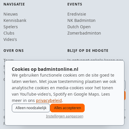
NAVIGATIE
EVENTS
Nieuws
Eredivisie
Kennisbank
NK Badminton
Spelers
Dutch Open
Clubs
Zomerbadminton
Video's
OVER ONS
BLIJF OP DE HOOGTE
Team
Je ontvangt enkele keren per
Supporters
jaar een e-mail met het
Cookies op badmintonline.nl
Tip de redactie
laatste badmintonnieuws.
We gebruiken functionele cookies om de site goed te
Contact
laten werken. Met jouw toestemming plaatsen we ook
E-mailadres
analytische cookies en media-cookies voor het tonen
van YouTube-video's, Spotify en Google Maps. Lees
aanmelden
meer in ons
privacybeleid
.
Alleen noodzakelijk
Alles accepteren
Instellingen aanpassen
© 2010–2026 badmintonline.nl · jouw dagelijkse dosis badminton-adrenaline
nieuws
spelers
ranglijst
zomer
menu
privacy
disclaimer
versie
cookies