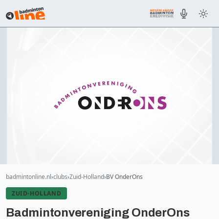
badmintonline.nl
clubs
Zuid-Holland
BV OnderOns
ZUID-HOLLAND
Badmintonvereniging OnderOns