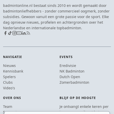
badmintonline.nl bestaat sinds 2010 en wordt gemaakt door
badmintonliefhebbers - zonder commercieel oogmerk, zonder
subsidies. Gewoon vanuit een grote passie voor de sport. Elke
dag opnieuw nieuws, profielen en achtergronden over het
Nederlandse en internationale topbadminton.
NAVIGATIE
EVENTS
Nieuws
Eredivisie
Kennisbank
NK Badminton
Spelers
Dutch Open
Clubs
Zomerbadminton
Video's
OVER ONS
BLIJF OP DE HOOGTE
Team
Je ontvangt enkele keren per
Supporters
jaar een e-mail met het