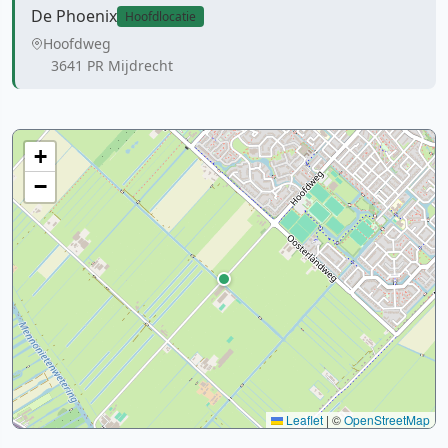
De Phoenix
Hoofdlocatie
Hoofdweg
3641 PR Mijdrecht
+
−
Leaflet
|
©
OpenStreetMap