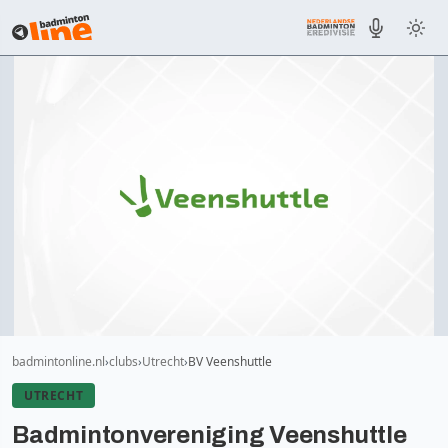
badmintonline.nl
clubs
Utrecht
BV Veenshuttle
UTRECHT
Badmintonvereniging Veenshuttle