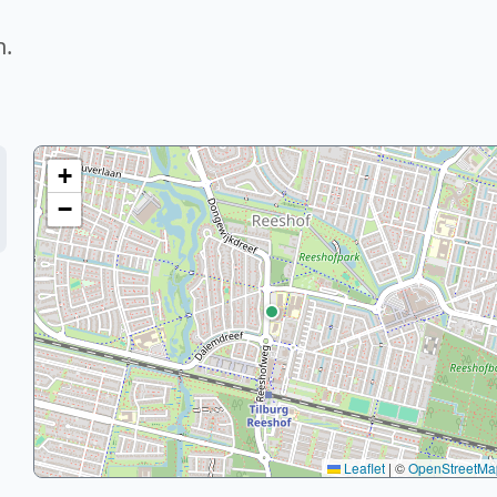
n.
+
−
Leaflet
|
©
OpenStreetMa