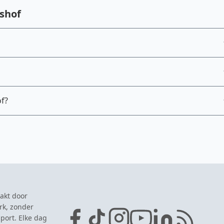
shof
f?
akt door
rk, zonder
port. Elke dag