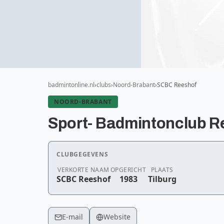
badmintonline.nl
clubs
Noord-Brabant
SCBC Reeshof
NOORD-BRABANT
Sport- Badmintonclub R
CLUBGEGEVENS
VERKORTE NAAM
OPGERICHT
PLAATS
SCBC Reeshof
1983
Tilburg
E-mail
Website