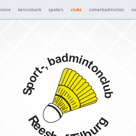
ivisie
kennisbank
spelers
clubs
zomerbadminton
vi