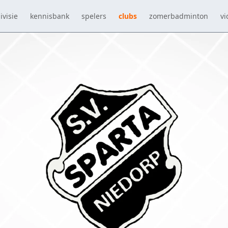
ivisie
kennisbank
spelers
clubs
zomerbadminton
vi