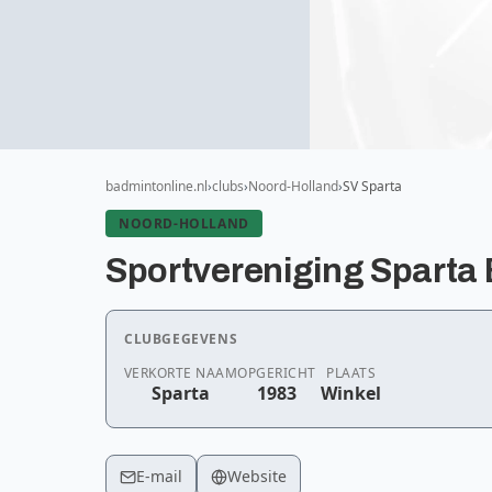
badmintonline.nl
clubs
Noord-Holland
SV Sparta
NOORD-HOLLAND
Sportvereniging Sparta
CLUBGEGEVENS
VERKORTE NAAM
OPGERICHT
PLAATS
Sparta
1983
Winkel
E-mail
Website