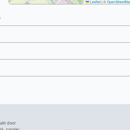
Leaflet
|
©
OpenStreetMa
a
akt door
rk, zonder