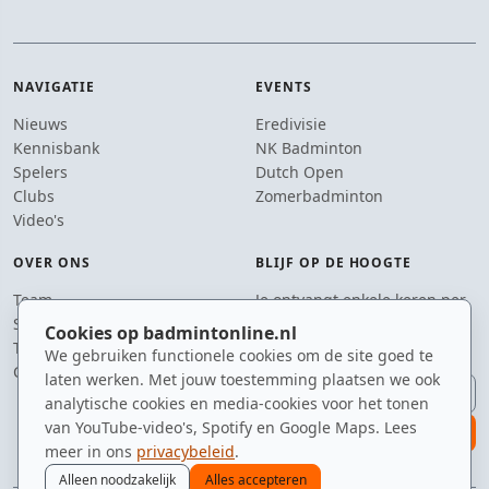
NAVIGATIE
EVENTS
Nieuws
Eredivisie
Kennisbank
NK Badminton
Spelers
Dutch Open
Clubs
Zomerbadminton
Video's
OVER ONS
BLIJF OP DE HOOGTE
Team
Je ontvangt enkele keren per
Supporters
jaar een e-mail met het
Cookies op badmintonline.nl
Tip de redactie
laatste badmintonnieuws.
We gebruiken functionele cookies om de site goed te
Contact
laten werken. Met jouw toestemming plaatsen we ook
E-mailadres
analytische cookies en media-cookies voor het tonen
van YouTube-video's, Spotify en Google Maps. Lees
aanmelden
meer in ons
privacybeleid
.
Alleen noodzakelijk
Alles accepteren