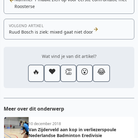
Roosterse
VOLGEND ARTIKEL
Ruud Bosch is ziek: mixed gaat niet door
Wat vind je van dit artikel?
🔥
❤️
👏
😮
😂
Meer over dit onderwerp
10 december 2018
Van Zijderveld aan kop in verliezerspoule
Nederlandse Badminton Eredivisie