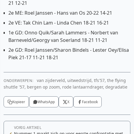
21 12-21
2e ME: Roel Janssen - Hans van Os 20-22 14-21
2e VE: Tak Chin Lam - Linda Chen 18-21 16-21
1e GD: Onno Quik/Sarah Lammers - Norbert van
Barneveld/Georgy van Soerland 18-21 11-21
2e GD: Roel Janssen/Sharon Bindels - Lester Oey/Elisa
Piek 21-17 11-21 18-21
van zijderveld, uitwedstrijd, tfs'57, the flying
ONDERWERPEN:
shuttle '57, bergen op zoom, rode lantaarndrager, degradatie
Kopieer
WhatsApp
X
Facebook
VORIG ARTIKEL
Nummer 1 maakt zich op voor eerste confrontatie met