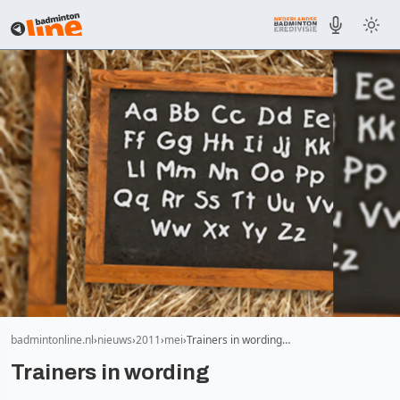
badmintonline.nl
nieuws
2011
mei
Trainers in wording…
Trainers in wording