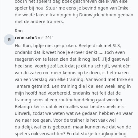
ook in het spelers dag boek geschreven die ik van elke
speler bij hou. Stuur me eens je bevindingen van Imke
die we de laaste trainingen bij Duinwijck hebben gedaan
met de andere trainers.
Ron
rene sehr
3 mei 2011
R
Hoi Ron, tijdje niet gesproken. Beetje druk met SL3,
ondanks dat ik weet hoe je erover denkt......Toch even
reageren om te laten zien dat ik nog leef...Tijd gaat wel
heel snel voorbij zo! Leuk dat je dit nu schrijft, want eén
van de zaken om meer kennis op te doen, is het maken
van een verslag van elke training. Vanavond met Imke en
Tamara getraind. Een training die ik al een week lang in
mijn hoofd had voorbereid, ondanks het feit dat de
training soms al een routinehandeling gaat worden.
Belangrijker is dat ik erna alles voor beide speelsters
uitwerk, zodat we weten wat we gedaan hebben en waar
we naar toe gaan. Voor de trainer is het vaak wel
duidelijk wat er is gebeurd, maar kunnen we dat van de
spelers ook verwachten? En dat stukje terugkoppeling