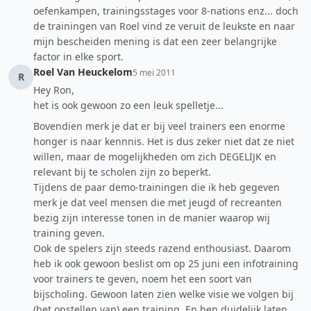
oefenkampen, trainingsstages voor 8-nations enz... doch
de trainingen van Roel vind ze veruit de leukste en naar
mijn bescheiden mening is dat een zeer belangrijke
factor in elke sport.
Roel Van Heuckelom
5 mei 2011
R
Hey Ron,
het is ook gewoon zo een leuk spelletje...
Bovendien merk je dat er bij veel trainers een enorme
honger is naar kennnis. Het is dus zeker niet dat ze niet
willen, maar de mogelijkheden om zich DEGELIJK en
relevant bij te scholen zijn zo beperkt.
Tijdens de paar demo-trainingen die ik heb gegeven
merk je dat veel mensen die met jeugd of recreanten
bezig zijn interesse tonen in de manier waarop wij
training geven.
Ook de spelers zijn steeds razend enthousiast. Daarom
heb ik ook gewoon beslist om op 25 juni een infotraining
voor trainers te geven, noem het een soort van
bijscholing. Gewoon laten zien welke visie we volgen bij
(het opstellen van) een training. En hen duidelijk laten