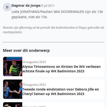
Dagmar de Jonge
25 jul 2011
D
Lotte JONATHANS/Paulien VAN DOOREMALEN zijn als 13e
geplaatst, niet als 15e.
Reacties zijn afkomstig uit de periode dat badmintonline.nl Disqus gebruikte als
reactiesysteem.
Meer over dit onderwerp
24 augustus 2023
Alyssa Tirtosentono en Kirsten De Wit verliezen
achtste finale op WK Badminton 2023
23 augustus 2023
Tweede ronde eindstation voor Debora Jille en
Cheryl Seinen op WK Badminton 2023