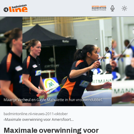
Maartje Verheul en Gayle Mahulette in hun vrouwendubbel.
badmintonline.nl
nieuws
2011
oktober
Maximale overwinning voor Amersfoort…
Maximale overwinning voor