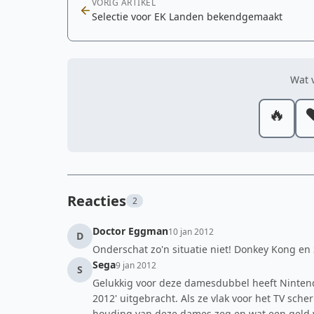
VORIG ARTIKEL
Selectie voor EK Landen bekendgemaakt
Wat v
🔥
❤
Reacties
2
Doctor Eggman
10 jan 2012
D
Onderschat zo'n situatie niet! Donkey Kong en 
Sega
9 jan 2012
S
Gelukkig voor deze damesdubbel heeft Nintend
2012' uitgebracht. Als ze vlak voor het TV sch
houding van deze dames zeg en wat een geld w