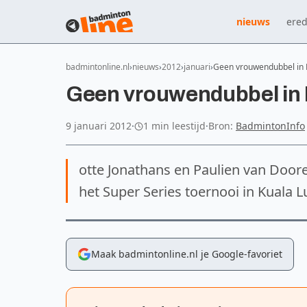
nieuws
ered
badmintonline.nl
nieuws
2012
januari
Geen vrouwendubbel in
Geen vrouwendubbel in
9 januari 2012
·
1 min leestijd
·
Bron:
BadmintonInfo
otte Jonathans en Paulien van Door
het Super Series toernooi in Kuala 
Maak badmintonline.nl je Google-favoriet