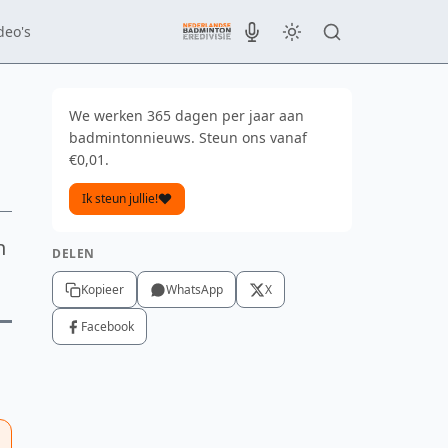
deo's
We werken 365 dagen per jaar aan
badmintonnieuws. Steun ons vanaf
€0,01.
Ik steun jullie!
n
DELEN
Kopieer
WhatsApp
X
Facebook