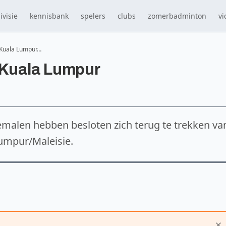
ivisie
kennisbank
spelers
clubs
zomerbadminton
vi
 Kuala Lumpur…
 Kuala Lumpur
emalen hebben besloten zich terug te trekken va
Lumpur/Maleisie.