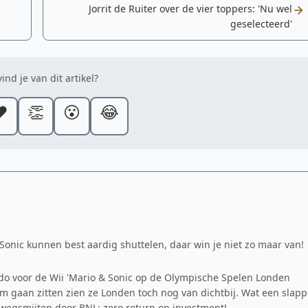
Jorrit de Ruiter over de vier toppers: 'Nu wel
geselecteerd'
ind je van dit artikel?
️
👏
😮
😂
Sonic kunnen best aardig shuttelen, daar win je niet zo maar van!
o voor de Wii 'Mario & Sonic op de Olympische Spelen Londen
erm gaan zitten zien ze Londen toch nog van dichtbij. Wat een slap
egsmijten door BNL: zero return on investment!