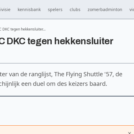
ivisie
kennisbank
spelers
clubs
zomerbadminton
vi
BC DKC tegen hekkensluiter…
BC DKC tegen hekkensluiter
r van de ranglijst, The Flying Shuttle '57, de
hijnlijk een duel om des keizers baard.