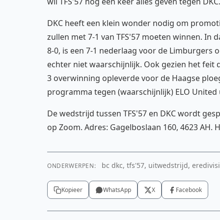
wil TFS'57 nog één keer alles geven tegen DKC
DKC heeft een klein wonder nodig om promot
zullen met 7-1 van TFS'57 moeten winnen. In d
8-0, is een 7-1 nederlaag voor de Limburgers o
echter niet waarschijnlijk. Ook gezien het fei
3 overwinning opleverde voor de Haagse ploeg.
programma tegen (waarschijnlijk) ELO United 
De wedstrijd tussen TFS'57 en DKC wordt gesp
op Zoom. Adres: Gagelboslaan 160, 4623 AH. He
bc dkc, tfs'57, uitwedstrijd, erediv
ONDERWERPEN:
Kopieer
WhatsApp
X
Facebook