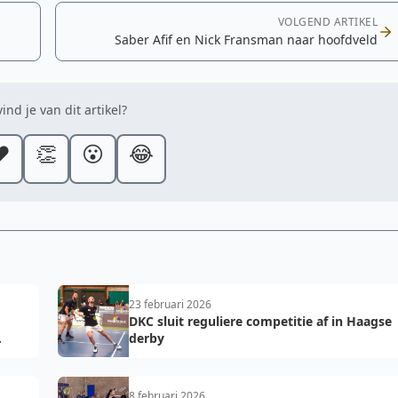
VOLGEND ARTIKEL
Saber Afif en Nick Fransman naar hoofdveld
ind je van dit artikel?
️
👏
😮
😂
23 februari 2026
DKC sluit reguliere competitie af in Haagse
derby
8 februari 2026