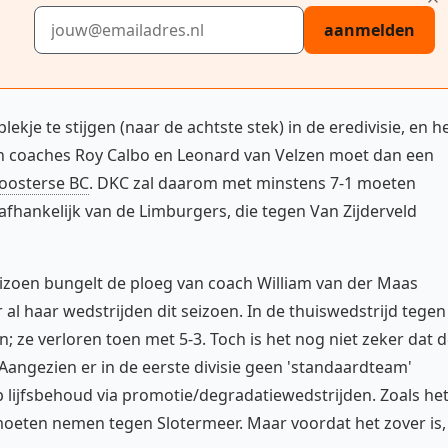
E-mailadres
aanmelden
je te stijgen (naar de achtste stek) in de eredivisie, en h
an coaches Roy Calbo en Leonard van Velzen moet dan een
oosterse BC
. DKC zal daarom met minstens 7-1 moeten
afhankelijk van de Limburgers, die tegen Van Zijderveld
seizoen bungelt de ploeg van coach William van der Maas
 al haar wedstrijden dit seizoen. In de thuiswedstrijd tegen
 ze verloren toen met 5-3. Toch is het nog niet zeker dat 
Aangezien er in de eerste divisie geen 'standaardteam'
 lijfsbehoud via promotie/degradatiewedstrijden. Zoals he
p moeten nemen tegen Slotermeer. Maar voordat het zover is,