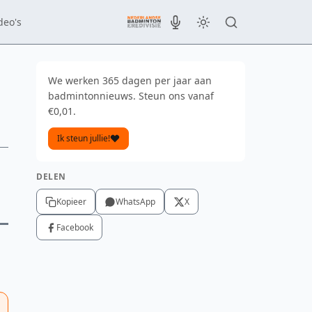
deo's
We werken 365 dagen per jaar aan
badmintonnieuws. Steun ons vanaf
€0,01.
Ik steun jullie!
DELEN
Kopieer
WhatsApp
X
Facebook