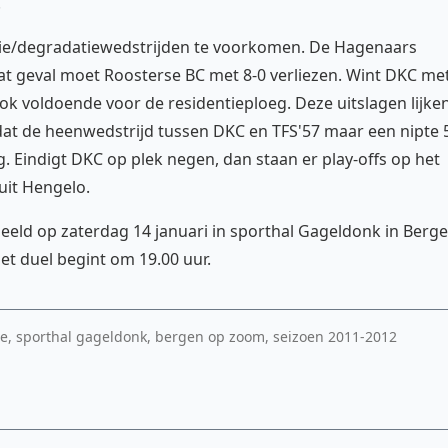
.
ie/degradatiewedstrijden te voorkomen. De Hagenaars
at geval moet Roosterse BC met 8-0 verliezen. Wint DKC me
ok voldoende voor de residentieploeg. Deze uitslagen lijke
t dat de heenwedstrijd tussen DKC en TFS'57 maar een nipte 
 Eindigt DKC op plek negen, dan staan er play-offs op het
uit Hengelo.
eeld op zaterdag 14 januari in sporthal Gageldonk in Berg
t duel begint om 19.00 uur.
isie, sporthal gageldonk, bergen op zoom, seizoen 2011-2012