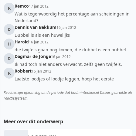
Remco
17 jan 2012
R
Wat is tegenwoordig het percentage aan scheidingen in
Nederland?
Dennis van Bekkum
16 jan 2012
D
Dubbel is als een huwelijk!!
Harold
16 jan 2012
H
die twijfels gaan nog komen, die dubbel is een bubbel
Dagmar de Jonge
16 jan 2012
D
Ik had toch niet anders verwacht, zelfs geen twijfels.
Robbert
16 jan 2012
R
Laatste loodjes of loodje leggen, hoop het eerste
Reacties zijn afkomstig uit de periode dat badmintonline.nl Disqus gebruikte als
reactiesysteem.
Meer over dit onderwerp