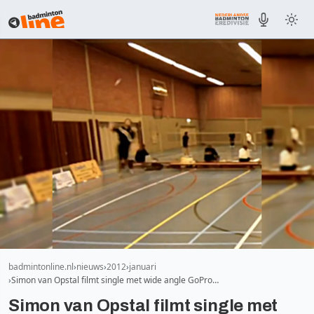
badmintonline.nl
nieuws
2012
januari
Simon van Opstal filmt single met wide angle GoPro…
Simon van Opstal filmt single met