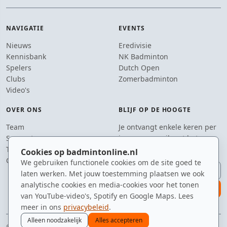
NAVIGATIE
EVENTS
Nieuws
Eredivisie
Kennisbank
NK Badminton
Spelers
Dutch Open
Clubs
Zomerbadminton
Video's
OVER ONS
BLIJF OP DE HOOGTE
Team
Je ontvangt enkele keren per
Supporters
jaar een e-mail met het
Tip de redactie
laatste badmintonnieuws.
Cookies op badmintonline.nl
Contact
We gebruiken functionele cookies om de site goed te
E-mailadres
laten werken. Met jouw toestemming plaatsen we ook
analytische cookies en media-cookies voor het tonen
aanmelden
van YouTube-video's, Spotify en Google Maps. Lees
meer in ons
privacybeleid
.
Alleen noodzakelijk
Alles accepteren