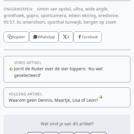
Cookie-instellingen aanpassen
simon van opstal, ultra, wide angle,
ONDERWERPEN:
YouTube video
groothoek, gopro, sportcamera, edwin ekiring, eredivisie,
tfs'57, bc amersfoort, sporthal tuinwijk, bergen op zoom
Cookie-instellingen aanpassen
Kopieer
WhatsApp
X
Facebook
VORIG ARTIKEL
Jorrit de Ruiter over de vier toppers: 'Nu wel
geselecteerd'
VOLGEND ARTIKEL
Waarom geen Dennis, Maartje, Lisa of Leon?
Wat vind je van dit artikel?