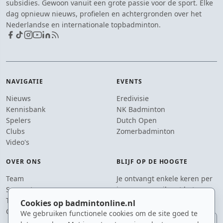
subsidies. Gewoon vanuit een grote passie voor de sport. Elke
dag opnieuw nieuws, profielen en achtergronden over het
Nederlandse en internationale topbadminton.
NAVIGATIE
EVENTS
Nieuws
Eredivisie
Kennisbank
NK Badminton
Spelers
Dutch Open
Clubs
Zomerbadminton
Video's
OVER ONS
BLIJF OP DE HOOGTE
Team
Je ontvangt enkele keren per
Supporters
jaar een e-mail met het
Tip de redactie
laatste badmintonnieuws.
Cookies op badmintonline.nl
Contact
We gebruiken functionele cookies om de site goed te
E-mailadres