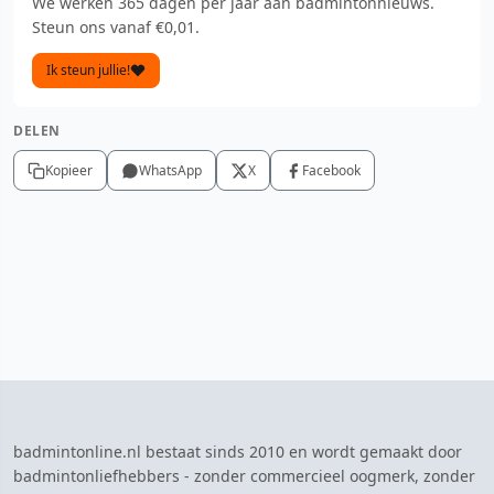
We werken 365 dagen per jaar aan badmintonnieuws.
Steun ons vanaf €0,01.
Ik steun jullie!
DELEN
Kopieer
WhatsApp
X
Facebook
badmintonline.nl bestaat sinds 2010 en wordt gemaakt door
badmintonliefhebbers - zonder commercieel oogmerk, zonder