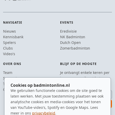
NAVIGATIE
EVENTS
Nieuws
Eredivisie
Kennisbank
NK Badminton
Spelers
Dutch Open
Clubs
Zomerbadminton
Video's
OVER ONS
BLIJF OP DE HOOGTE
Team
Je ontvangt enkele keren per
Supporters
jaar een e-mail met het
Tip de redactie
laatste badmintonnieuws.
Cookies op badmintonline.nl
Contact
We gebruiken functionele cookies om de site goed te
E-mailadres
laten werken. Met jouw toestemming plaatsen we ook
analytische cookies en media-cookies voor het tonen
aanmelden
van YouTube-video's, Spotify en Google Maps. Lees
meer in ons
privacybeleid
.