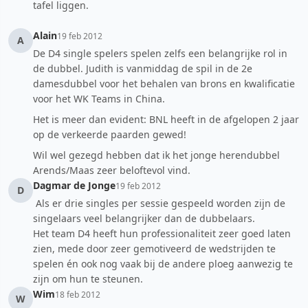
tafel liggen.
Alain
19 feb 2012
A
De D4 single spelers spelen zelfs een belangrijke rol in
de dubbel. Judith is vanmiddag de spil in de 2e
damesdubbel voor het behalen van brons en kwalificatie
voor het WK Teams in China.
Het is meer dan evident: BNL heeft in de afgelopen 2 jaar
op de verkeerde paarden gewed!
Wil wel gezegd hebben dat ik het jonge herendubbel
Arends/Maas zeer beloftevol vind.
Dagmar de Jonge
19 feb 2012
D
Als er drie singles per sessie gespeeld worden zijn de
singelaars veel belangrijker dan de dubbelaars.
Het team D4 heeft hun professionaliteit zeer goed laten
zien, mede door zeer gemotiveerd de wedstrijden te
spelen én ook nog vaak bij de andere ploeg aanwezig te
zijn om hun te steunen.
Wim
18 feb 2012
W