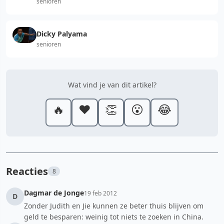
senioren
Dicky Palyama
senioren
Wat vind je van dit artikel?
🔥
❤️
👏
😮
😂
Reacties
8
Dagmar de Jonge
19 feb 2012
D
Zonder Judith en Jie kunnen ze beter thuis blijven om
geld te besparen: weinig tot niets te zoeken in China.