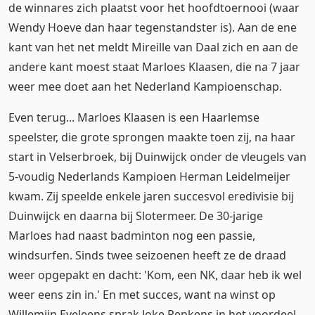
de winnares zich plaatst voor het hoofdtoernooi (waar
Wendy Hoeve dan haar tegenstandster is). Aan de ene
kant van het net meldt Mireille van Daal zich en aan de
andere kant moest staat Marloes Klaasen, die na 7 jaar
weer mee doet aan het Nederland Kampioenschap.
Even terug... Marloes Klaasen is een Haarlemse
speelster, die grote sprongen maakte toen zij, na haar
start in Velserbroek, bij Duinwijck onder de vleugels van
5-voudig Nederlands Kampioen Herman Leidelmeijer
kwam. Zij speelde enkele jaren succesvol eredivisie bij
Duinwijck en daarna bij Slotermeer. De 30-jarige
Marloes had naast badminton nog een passie,
windsurfen. Sinds twee seizoenen heeft ze de draad
weer opgepakt en dacht: 'Kom, een NK, daar heb ik wel
weer eens zin in.' En met succes, want na winst op
Willemijn Eveleens sprak Joke Renkens in het voordeel