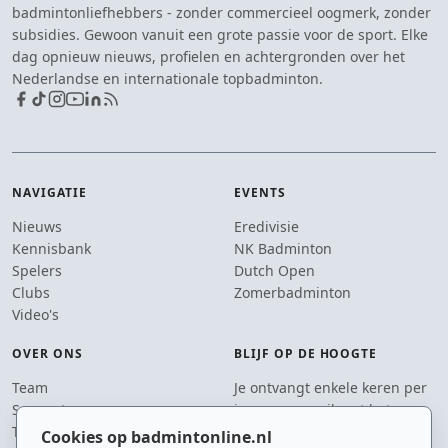
badmintonliefhebbers - zonder commercieel oogmerk, zonder
subsidies. Gewoon vanuit een grote passie voor de sport. Elke
dag opnieuw nieuws, profielen en achtergronden over het
Nederlandse en internationale topbadminton.
NAVIGATIE
EVENTS
Nieuws
Eredivisie
Kennisbank
NK Badminton
Spelers
Dutch Open
Clubs
Zomerbadminton
Video's
OVER ONS
BLIJF OP DE HOOGTE
Team
Je ontvangt enkele keren per
Supporters
jaar een e-mail met het
Tip de redactie
laatste badmintonnieuws.
Cookies op badmintonline.nl