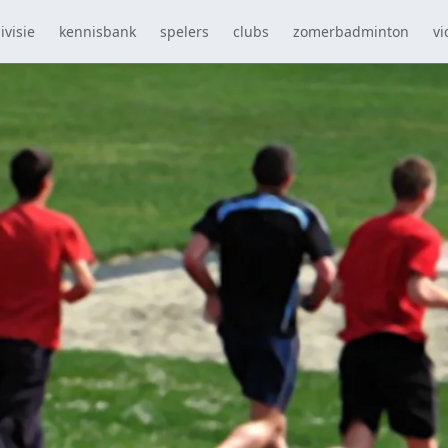
ivisie
kennisbank
spelers
clubs
zomerbadminton
vi