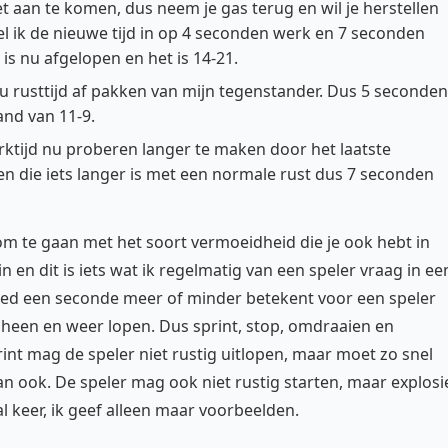
et aan te komen, dus neem je gas terug en wil je herstellen
el ik de nieuwe tijd in op 4 seconden werk en 7 seconden
is nu afgelopen en het is 14-21.
nu rusttijd af pakken van mijn tegenstander. Dus 5 seconden
and van 11-9.
rktijd nu proberen langer te maken door het laatste
en die iets langer is met een normale rust dus 7 seconden
je om te gaan met het soort vermoeidheid die je ook hebt in
 in en dit is iets wat ik regelmatig van een speler vraag in ee
vloed een seconde meer of minder betekent voor een speler
er heen en weer lopen. Dus sprint, stop, omdraaien en
rint mag de speler niet rustig uitlopen, maar moet zo snel
n ook. De speler mag ook niet rustig starten, maar explosi
al keer, ik geef alleen maar voorbeelden.