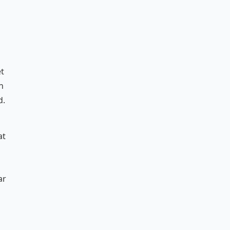
et
h
d.
at
ar