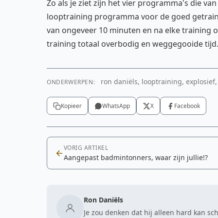
Zo als je ziet zijn het vier programma's die van
looptraining programma voor de goed getraind
van ongeveer 10 minuten en na elke training oo
training totaal overbodig en weggegooide tijd
ron daniëls, looptraining, explosief,
ONDERWERPEN:
Kopieer
WhatsApp
X
Facebook
VORIG ARTIKEL
Aangepast badmintonners, waar zijn jullie!?
Ron Daniëls
Je zou denken dat hij alleen hard kan sc