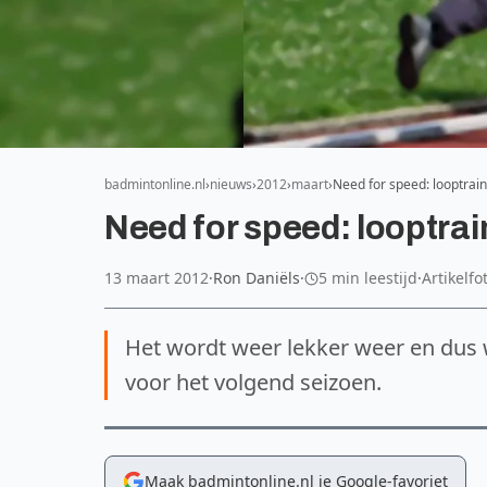
badmintonline.nl
nieuws
2012
maart
Need for speed: looptrai
Need for speed: looptra
13 maart 2012
·
Ron Daniëls
·
5 min leestijd
·
Artikelfo
Het wordt weer lekker weer en dus 
voor het volgend seizoen.
Maak badmintonline.nl je Google-favoriet