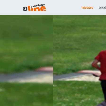
nieuws
ered