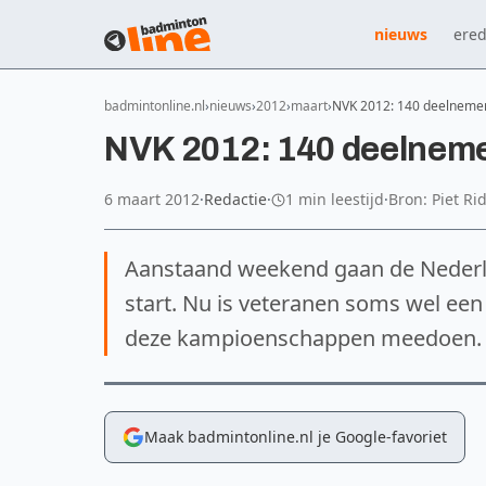
nieuws
ered
badmintonline.nl
nieuws
2012
maart
NVK 2012: 140 deelneme
NVK 2012: 140 deelneme
6 maart 2012
·
Redactie
·
1 min leestijd
·
Bron: Piet Ri
Aanstaand weekend gaan de Neder
start. Nu is veteranen soms wel een
deze kampioenschappen meedoen.
Maak badmintonline.nl je Google-favoriet