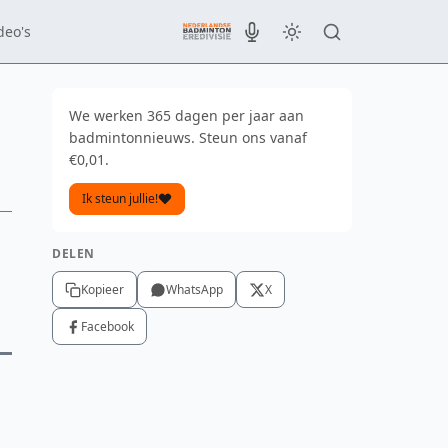
deo's
We werken 365 dagen per jaar aan
badmintonnieuws. Steun ons vanaf
€0,01.
Ik steun jullie!
DELEN
Kopieer
WhatsApp
X
Facebook