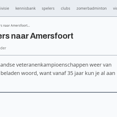
ivisie
kennisbank
spelers
clubs
zomerbadminton
vi
rs naar Amersfoort…
rs naar Amersfoort
dder
landse veteranenkampioenschappen weer van
 beladen woord, want vanaf 35 jaar kun je al aan