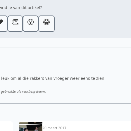
ind je van dit artikel?
️
👏
😮
😂
leuk om al die rakkers van vroeger weer eens te zien.
 gebruikte als reactiesysteem.
20 maart 2017