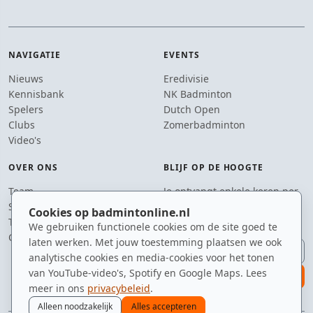
NAVIGATIE
EVENTS
Nieuws
Eredivisie
Kennisbank
NK Badminton
Spelers
Dutch Open
Clubs
Zomerbadminton
Video's
OVER ONS
BLIJF OP DE HOOGTE
Team
Je ontvangt enkele keren per
Supporters
jaar een e-mail met het
Cookies op badmintonline.nl
Tip de redactie
laatste badmintonnieuws.
We gebruiken functionele cookies om de site goed te
Contact
laten werken. Met jouw toestemming plaatsen we ook
E-mailadres
analytische cookies en media-cookies voor het tonen
van YouTube-video's, Spotify en Google Maps. Lees
aanmelden
meer in ons
privacybeleid
.
Alleen noodzakelijk
Alles accepteren