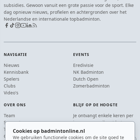
subsidies. Gewoon vanuit een grote passie voor de sport. Elke
dag opnieuw nieuws, profielen en achtergronden over het
Nederlandse en internationale topbadminton.
NAVIGATIE
EVENTS
Nieuws
Eredivisie
Kennisbank
NK Badminton
Spelers
Dutch Open
Clubs
Zomerbadminton
Video's
OVER ONS
BLIJF OP DE HOOGTE
Team
Je ontvangt enkele keren per
Supporters
jaar een e-mail met het
Tip de redactie
laatste badmintonnieuws.
Cookies op badmintonline.nl
Contact
We gebruiken functionele cookies om de site goed te
E-mailadres