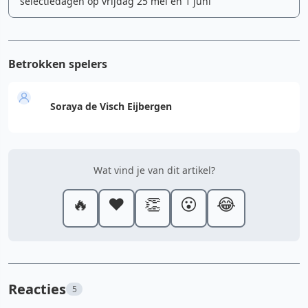
selectiedagen op vrijdag 25 mei en 1 juni
Betrokken spelers
Soraya de Visch Eijbergen
Wat vind je van dit artikel?
🔥
❤️
👏
😮
😂
Reacties
5