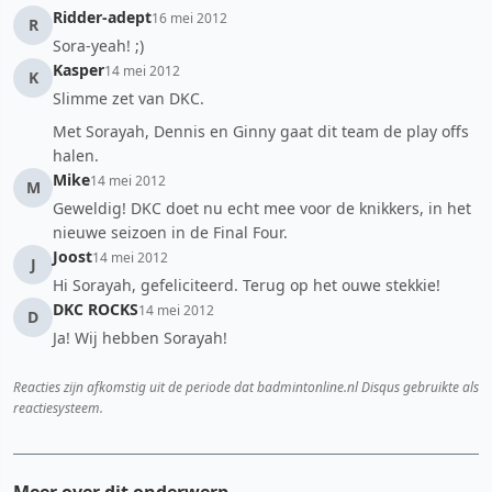
Ridder-adept
16 mei 2012
R
Sora-yeah! ;)
Kasper
14 mei 2012
K
Slimme zet van DKC.
Met Sorayah, Dennis en Ginny gaat dit team de play offs
halen.
Mike
14 mei 2012
M
Geweldig! DKC doet nu echt mee voor de knikkers, in het
nieuwe seizoen in de Final Four.
Joost
14 mei 2012
J
Hi Sorayah, gefeliciteerd. Terug op het ouwe stekkie!
DKC ROCKS
14 mei 2012
D
Ja! Wij hebben Sorayah!
Reacties zijn afkomstig uit de periode dat badmintonline.nl Disqus gebruikte als
reactiesysteem.
Meer over dit onderwerp