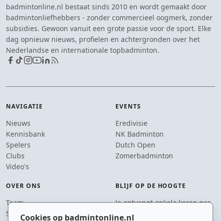
badmintonline.nl bestaat sinds 2010 en wordt gemaakt door
badmintonliefhebbers - zonder commercieel oogmerk, zonder
subsidies. Gewoon vanuit een grote passie voor de sport. Elke
dag opnieuw nieuws, profielen en achtergronden over het
Nederlandse en internationale topbadminton.
NAVIGATIE
EVENTS
Nieuws
Eredivisie
Kennisbank
NK Badminton
Spelers
Dutch Open
Clubs
Zomerbadminton
Video's
OVER ONS
BLIJF OP DE HOOGTE
Team
Je ontvangt enkele keren per
Supporters
jaar een e-mail met het
Cookies op badmintonline.nl