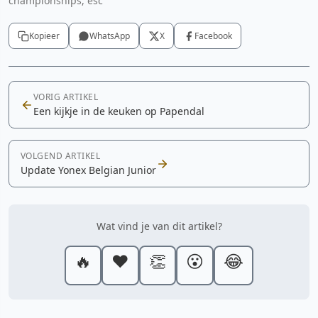
championships, esc
Kopieer
WhatsApp
X
Facebook
VORIG ARTIKEL
Een kijkje in de keuken op Papendal
VOLGEND ARTIKEL
Update Yonex Belgian Junior
Wat vind je van dit artikel?
🔥
❤️
👏
😮
😂