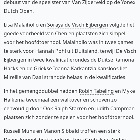
debuut van de speelster van Van Zijderveld op de Yonex
Dutch Open.
Lisa Malaihollo en
Soraya de Visch Eijbergen
volgde het
goede voorbeeld van Chen en plaatsten zich simpel
voor het hoofdtoernooi. Malaihollo was in twee games
te sterk voor Hannah Pohl uit Duitsland, terwijl De Visch
Eijbergen in twee kwalificatierondes de Duitse Ramona
Hacks en de Griekse Ioanna Karkantzia kansloos liet.
Mireille van Daal strandde helaas in de kwalificaties.
In het gemengddubbel hadden
Robin Tabeling
en Myke
Halkema tweemaal een walkover en schoven zo
eenvoudig door. Ook Ralph Starren en Judith Campman
plaatsen zich zonder te spelen voor het hoofdtoernooi.
Russell Muns en Manon Sibbald troffen een sterk
Deens koppel, bestaande uit Lena Grebak en Anders