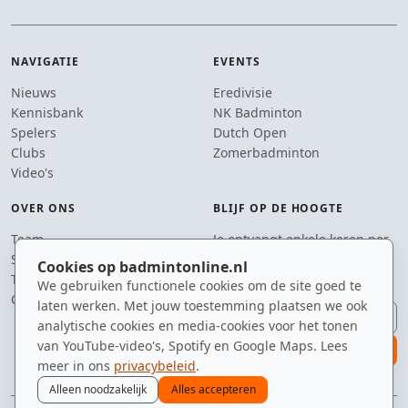
NAVIGATIE
EVENTS
Nieuws
Eredivisie
Kennisbank
NK Badminton
Spelers
Dutch Open
Clubs
Zomerbadminton
Video's
OVER ONS
BLIJF OP DE HOOGTE
Team
Je ontvangt enkele keren per
Supporters
jaar een e-mail met het
Cookies op badmintonline.nl
Tip de redactie
laatste badmintonnieuws.
We gebruiken functionele cookies om de site goed te
Contact
laten werken. Met jouw toestemming plaatsen we ook
E-mailadres
analytische cookies en media-cookies voor het tonen
van YouTube-video's, Spotify en Google Maps. Lees
aanmelden
meer in ons
privacybeleid
.
Alleen noodzakelijk
Alles accepteren