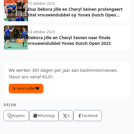
15 oktober 2023
Duo Debora Jille en Cheryl Seinen prolongeert
titel vrouwendubbel op Yonex Dutch Open
2023
14 oktober 2023
Debora Jille en Cheryl Seinen naar finale
vrouwendubbel Yonex Dutch Open 2023
We werken 365 dagen per jaar aan badmintonnieuws.
Steun ons vanaf €0,01.
Ik steun jullie!
DELEN
Kopieer
WhatsApp
X
Facebook