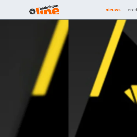
nieuws
ered