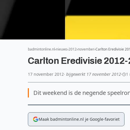
badmintonline.nl
nieuws
2012
november
Carlton Eredivisie 2
Carlton Eredivisie 2012-
17 november 2012
· bijgewerkt
17 november 2012
·
1 
Dit weekend is de negende speelron
Maak badmintonline.nl je Google-favoriet