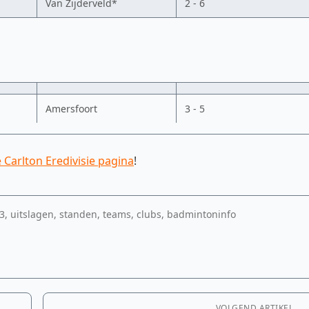
Van Zijderveld*
2 - 6
Amersfoort
3 - 5
le Carlton Eredivisie pagina
!
13, uitslagen, standen, teams, clubs, badmintoninfo
VOLGEND ARTIKEL