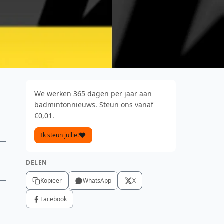
We werken 365 dagen per jaar aan
badmintonnieuws. Steun ons vanaf
€0,01.
Ik steun jullie!
DELEN
Kopieer
WhatsApp
X
Facebook