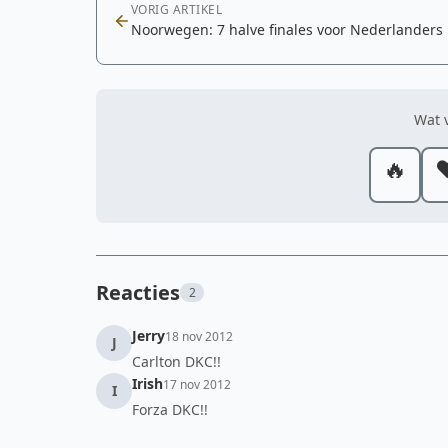
VORIG ARTIKEL
Noorwegen: 7 halve finales voor Nederlanders
Wat v
🔥
❤
Reacties
2
Jerry
18 nov 2012
J
Carlton DKC!!
Irish
17 nov 2012
I
Forza DKC!!