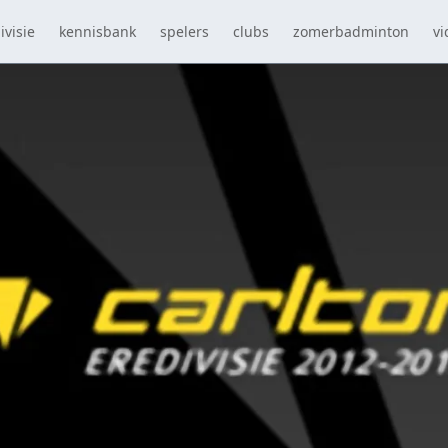
ivisie
kennisbank
spelers
clubs
zomerbadminton
vi