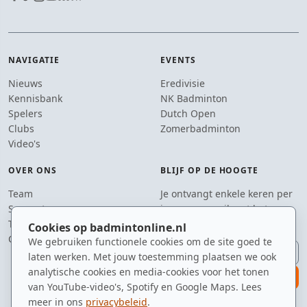
NAVIGATIE
EVENTS
Nieuws
Eredivisie
Kennisbank
NK Badminton
Spelers
Dutch Open
Clubs
Zomerbadminton
Video's
OVER ONS
BLIJF OP DE HOOGTE
Team
Je ontvangt enkele keren per
Supporters
jaar een e-mail met het
Tip de redactie
laatste badmintonnieuws.
Cookies op badmintonline.nl
Contact
We gebruiken functionele cookies om de site goed te
E-mailadres
laten werken. Met jouw toestemming plaatsen we ook
analytische cookies en media-cookies voor het tonen
aanmelden
van YouTube-video's, Spotify en Google Maps. Lees
meer in ons
privacybeleid
.