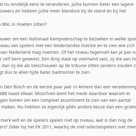
t nu eindelijk eens te veranderen. Jullie kunnen beter een lagere
uwers en hebben jullie meer klandizie bij de stand en bij het
n BNL in moeten zitten?
ouwer om een Nationaal Kampioenschap te bezoeken in welke spor
iveau van spelers met een Nederlandse licentie en te zien wie zich
 van Nederland mag noemen. Of het niveau tegenvalt kan je pas n
r zelf bent geweest. Een ding staat op voorhand vast, zij die aan h
 dan zij die als toeschouwer op de tribune zitten (anders zouden z
 dus te allen tijde beter badminton te zien.
in Den Bosch en de eerste paar jaar in Almere dan een verademing
en NBB naast elkaar. Misschien komt het mede daardoor waarom er
gen komen om een compleet assortiment te zien van een aantal
maken. Nu hebben ze eigenlijk géén andere keuze dan een grote
merk wilt en de spelers spelen niet op niveau, wat is dan nog de
? Zeker bij het EK 2011, waarbij de niet-selectiespelers niet mee