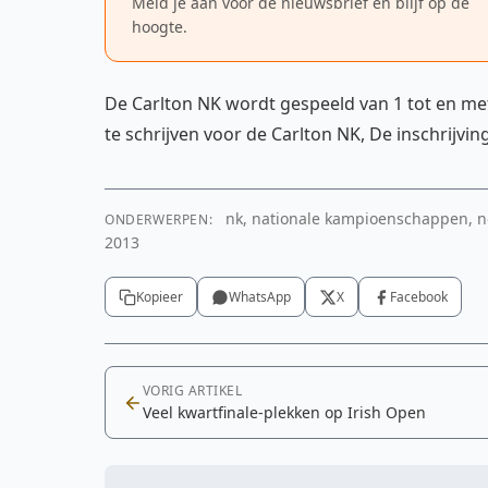
Meld je aan voor de nieuwsbrief en blijf op de
hoogte.
De Carlton NK wordt gespeeld van 1 tot en met 
te schrijven voor de Carlton NK, De inschrijvin
nk, nationale kampioenschappen, n
ONDERWERPEN:
2013
Kopieer
WhatsApp
X
Facebook
VORIG ARTIKEL
Veel kwartfinale-plekken op Irish Open