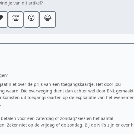
ind je van dit artikel?
️
👏
😮
😂
agen"
gaat niet over de prijs van een toegangskaartje. Het door jou
ing waard. Die overweging dient dan echter wel door BNL gemaakt
 inkomsten uit toegangskaarten op de exploitatie van het eveneme
.
en betalen voor een zaterdag of zondag? Gezien het aantal
! Zeker niet op de vrijdag of de zondag. Bij de NK's zijn er over h