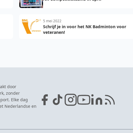
5 mei 2022
Schrijf je in voor het NK Badminton voor
veteranen!
akt door
rk, zonder
port. Elke dag
het Nederlandse en