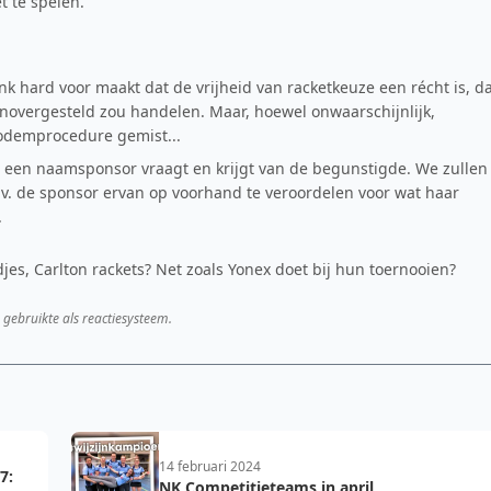
 te spelen.
ank hard voor maakt dat de vrijheid van racketkeuze een récht is, d
enovergesteld zou handelen. Maar, hoewel onwaarschijnlijk,
 bodemprocedure gemist...
at een naamsponsor vraagt en krijgt van de begunstigde. We zullen
v. de sponsor ervan op voorhand te veroordelen voor wat haar
.
jes, Carlton rackets? Net zoals Yonex doet bij hun toernooien?
 gebruikte als reactiesysteem.
14 februari 2024
7:
NK Competitieteams in april