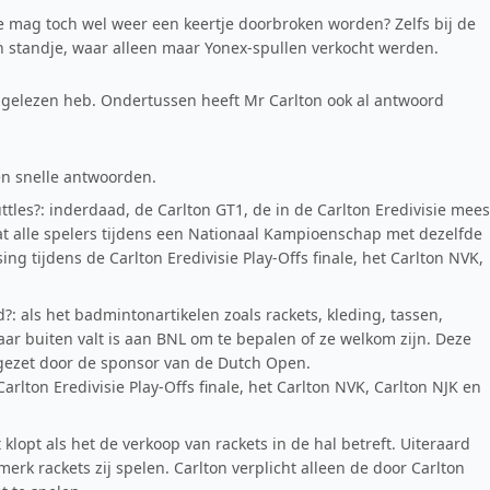
 mag toch wel weer een keertje doorbroken worden? Zelfs bij de
n standje, waar alleen maar Yonex-spullen verkocht werden.
rkt gelezen heb. Ondertussen heeft Mr Carlton ook al antwoord
 en snelle antwoorden.
ttles?: inderdaad, de Carlton GT1, de in de Carlton Eredivisie mees
 dat alle spelers tijdens een Nationaal Kampioenschap met dezelfde
ing tijdens de Carlton Eredivisie Play-Offs finale, het Carlton NVK,
?: als het badmintonartikelen zoals rackets, kleding, tassen,
daar buiten valt is aan BNL om te bepalen of ze welkom zijn. Deze
ingezet door de sponsor van de Dutch Open.
arlton Eredivisie Play-Offs finale, het Carlton NVK, Carlton NJK en
 klopt als het de verkoop van rackets in de hal betreft. Uiteraard
erk rackets zij spelen. Carlton verplicht alleen de door Carlton