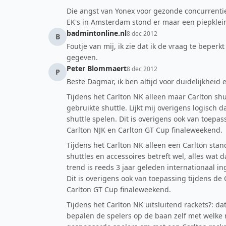
Die angst van Yonex voor gezonde concurrentie
EK's in Amsterdam stond er maar een piepklei
badmintonline.nl
8 dec 2012
B
Foutje van mij, ik zie dat ik de vraag te bepe
gegeven.
Peter Blommaert
8 dec 2012
P
Beste Dagmar, ik ben altijd voor duidelijkheid
Tijdens het Carlton NK alleen maar Carlton shu
gebruikte shuttle. Lijkt mij overigens logisch
shuttle spelen. Dit is overigens ook van toepass
Carlton NJK en Carlton GT Cup finaleweekend.
Tijdens het Carlton NK alleen een Carlton stand
shuttles en accessoires betreft wel, alles wat 
trend is reeds 3 jaar geleden internationaal 
Dit is overigens ook van toepassing tijdens de C
Carlton GT Cup finaleweekend.
Tijdens het Carlton NK uitsluitend rackets?: dat
bepalen de spelers op de baan zelf met welke m