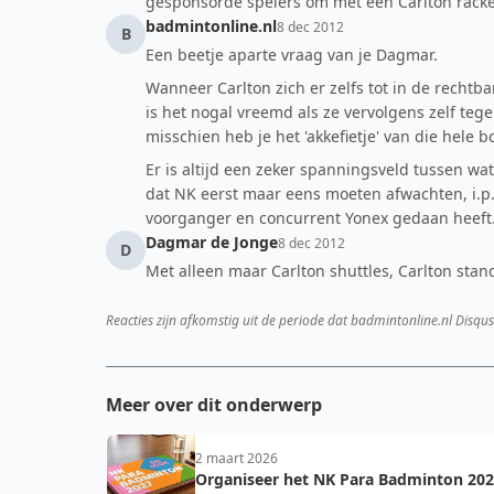
gesponsorde spelers om met een Carlton racket
badmintonline.nl
8 dec 2012
B
Een beetje aparte vraag van je Dagmar.
Wanneer Carlton zich er zelfs tot in de rechtb
is het nogal vreemd als ze vervolgens zelf teg
misschien heb je het 'akkefietje' van die hele
Er is altijd een zeker spanningsveld tussen w
dat NK eerst maar eens moeten afwachten, i.p.
voorganger en concurrent Yonex gedaan heeft
Dagmar de Jonge
8 dec 2012
D
Met alleen maar Carlton shuttles, Carlton stand
Reacties zijn afkomstig uit de periode dat badmintonline.nl Disqus
Meer over dit onderwerp
2 maart 2026
Organiseer het NK Para Badminton 202