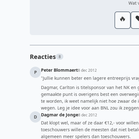
Wat v
🔥
❤
Reacties
8
Peter Blommaert
8 dec 2012
P
"Jullie kunnen beter een lagere entreeprijs vr
Dagmar, Carlton is titelsponsor van het NK en 
gemaakte punt is overigens best een overweg
te worden, ik weet namelijk niet hoe zwaar de
wegen. Leg je idee voor aan BNL zou ik zeggen
Dagmar de Jonge
8 dec 2012
D
Dat klopt wel, maar of ze daar €12,- voor will
toeschouwers willen de meesten dat niet betalen
algemeen meer spelers dan toeschouwers.