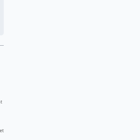
nt
et