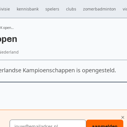
ivisie
kennisbank
spelers
clubs
zomerbadminton
vi
 NK open…
 open
Nederland
derlandse Kampioenschappen is opengesteld.
E-mailadres
aanmelden