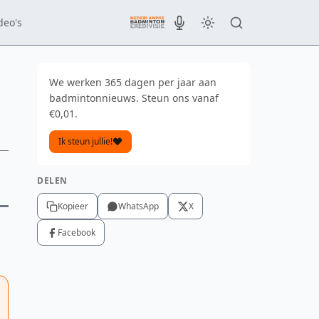
deo's
We werken 365 dagen per jaar aan
badmintonnieuws. Steun ons vanaf
€0,01.
Ik steun jullie!
DELEN
Kopieer
WhatsApp
X
Facebook