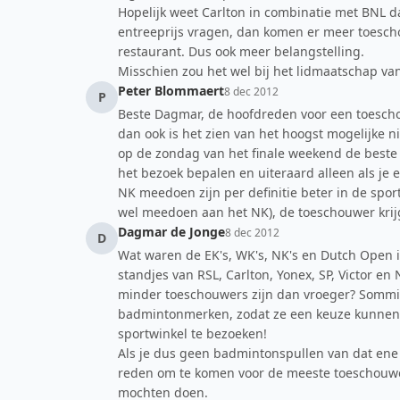
Hopelijk weet Carlton in combinatie met BNL da
entreeprijs vragen, dan komen er meer toescho
restaurant. Dus ook meer belangstelling.
Misschien zou het wel bij het lidmaatschap va
Peter Blommaert
8 dec 2012
P
Beste Dagmar, de hoofdreden voor een toesch
dan ook is het zien van het hoogst mogelijke n
op de zondag van het finale weekend de beste
het bezoek bepalen en uiteraard alleen als je e
NK meedoen zijn per definitie beter in de sport
wel meedoen aan het NK), de toeschouwer krijgt
Dagmar de Jonge
8 dec 2012
D
Wat waren de EK's, WK's, NK's en Dutch Open 
standjes van RSL, Carlton, Yonex, SP, Victor 
minder toeschouwers zijn dan vroeger? Sommi
badmintonmerken, zodat ze een keuze kunnen 
sportwinkel te bezoeken!
Als je dus geen badmintonspullen van dat ene 
reden om te komen voor de meeste toeschouwers
mochten doen.