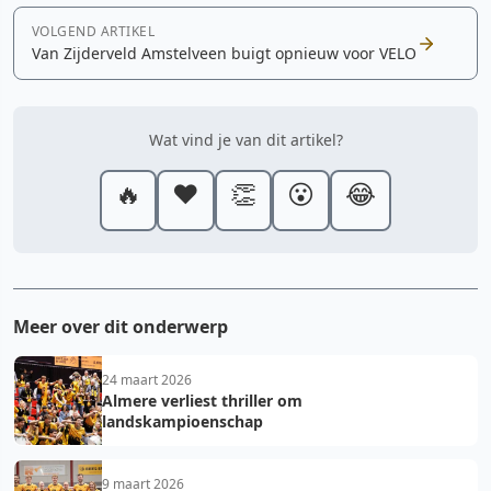
VOLGEND ARTIKEL
Van Zijderveld Amstelveen buigt opnieuw voor VELO
Wat vind je van dit artikel?
🔥
❤️
👏
😮
😂
Meer over dit onderwerp
24 maart 2026
Almere verliest thriller om
landskampioenschap
9 maart 2026