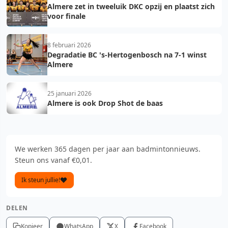
Almere zet in tweeluik DKC opzij en plaatst zich
voor finale
8 februari 2026
Degradatie BC 's-Hertogenbosch na 7-1 winst
Almere
25 januari 2026
Almere is ook Drop Shot de baas
We werken 365 dagen per jaar aan badmintonnieuws.
Steun ons vanaf €0,01.
Ik steun jullie!
DELEN
Kopieer
WhatsApp
X
Facebook