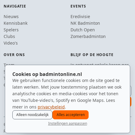
NAVIGATIE
EVENTS
Nieuws
Eredivisie
Kennisbank
NK Badminton
Spelers
Dutch Open
Clubs
Zomerbadminton
Video's
OVER ONS
BLIJF OP DE HOOGTE
Team
Je ontvangt enkele keren per
Supporters
jaar een e-mail met het
Cookies op badmintonline.nl
Tip de redactie
laatste badmintonnieuws.
We gebruiken functionele cookies om de site goed te
Contact
laten werken. Met jouw toestemming plaatsen we ook
E-mailadres
analytische cookies en media-cookies voor het tonen
van YouTube-video's, Spotify en Google Maps. Lees
aanmelden
meer in ons
privacybeleid
.
Alleen noodzakelijk
Alles accepteren
Instellingen aanpassen
© 2010–2026 badmintonline.nl · gemaakt met shuttle, net en veel koffie
nieuws
spelers
ranglijst
zomer
menu
privacy
disclaimer
versie
cookies