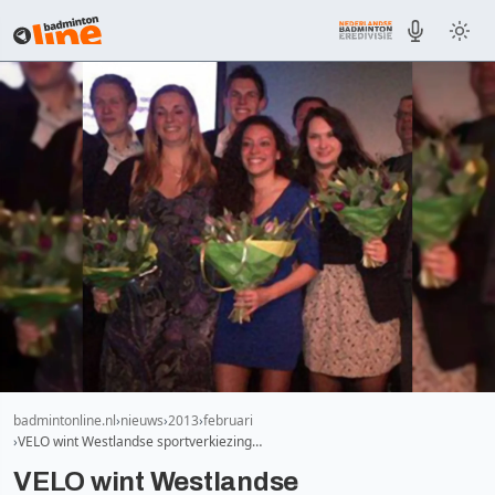
badmintonline.nl
nieuws
2013
februari
VELO wint Westlandse sportverkiezing…
VELO wint Westlandse