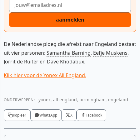
E-mailadres
aanmelden
De Nederlandse ploeg die afreist naar Engeland bestaat
uit vier personen:
Samantha Barning
,
Eefje Muskens
,
Jorrit de Ruiter
en Dave Khodabux.
Klik hier voor de Yonex All England.
yonex, all england, birmingham, engeland
ONDERWERPEN:
Kopieer
WhatsApp
X
Facebook