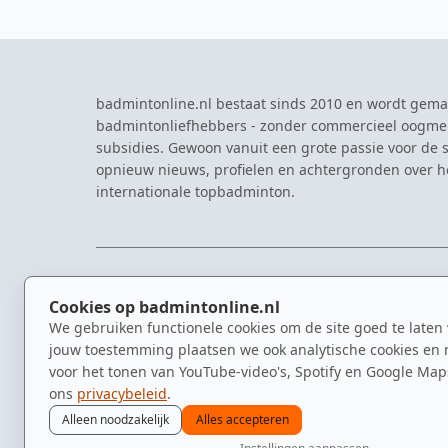
badmintonline.nl bestaat sinds 2010 en wordt gema
badmintonliefhebbers - zonder commercieel oogme
subsidies. Gewoon vanuit een grote passie voor de s
opnieuw nieuws, profielen en achtergronden over 
internationale topbadminton.
NAVIGATIE
EVENTS
Cookies op badmintonline.nl
Nieuws
Eredivisie
We gebruiken functionele cookies om de site goed te laten
Kennisbank
NK Badmin
jouw toestemming plaatsen we ook analytische cookies en 
Spelers
Dutch Ope
voor het tonen van YouTube-video's, Spotify en Google Map
Clubs
Zomerbadm
ons
privacybeleid
.
Video's
Alleen noodzakelijk
Alles accepteren