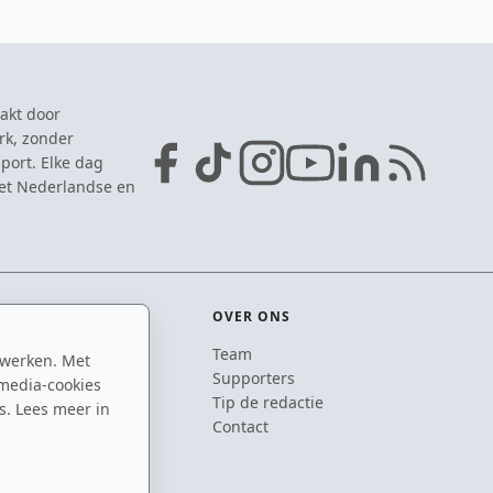
akt door
rk, zonder
port. Elke dag
het Nederlandse en
OVER ONS
Team
 werken. Met
ton
Supporters
media-cookies
n
Tip de redactie
s. Lees meer in
inton
Contact