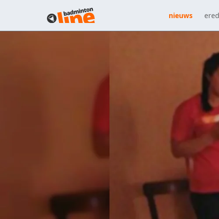
nieuws
ered