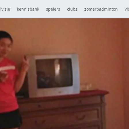
ivisie
kennisbank
spelers
clubs
zomerbadminton
vi