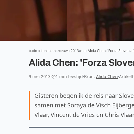
badmintonline.nl
nieuws
2013
mei
Alida Chen: 'Forza Slovenia 
Alida Chen: 'Forza Sloven
9 mei 2013
·
1 min leestijd
·
Bron:
Alida Chen
·
Artikel
Gisteren begon ik de reis naar Slov
samen met Soraya de Visch Eijbergen
Vlaar, Vincent de Vries en Chris Vla