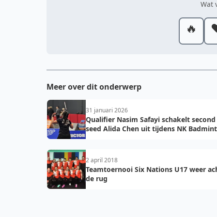
Wat v
🔥
❤
Meer over dit onderwerp
31 januari 2026
Qualifier Nasim Safayi schakelt second
seed Alida Chen uit tijdens NK Badmin
2026
2 april 2018
Teamtoernooi Six Nations U17 weer ac
de rug