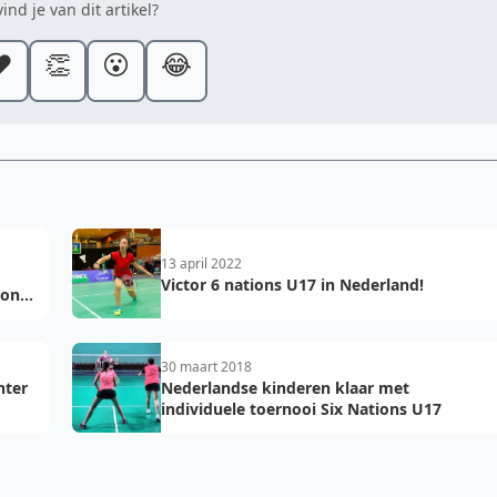
ind je van dit artikel?
️
👏
😮
😂
13 april 2022
Victor 6 nations U17 in Nederland!
ton
30 maart 2018
hter
Nederlandse kinderen klaar met
individuele toernooi Six Nations U17