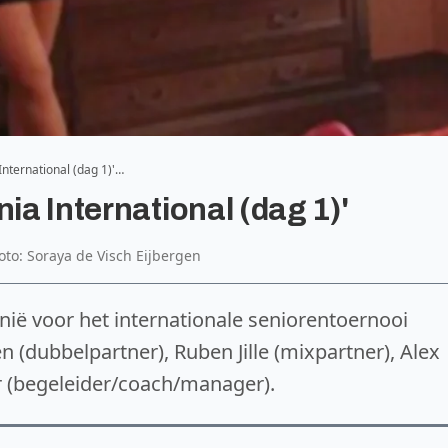
International (dag 1)'…
ia International (dag 1)'
foto: Soraya de Visch Eijbergen
enië voor het internationale seniorentoernooi
 (dubbelpartner), Ruben Jille (mixpartner), Alex
ar (begeleider/coach/manager).