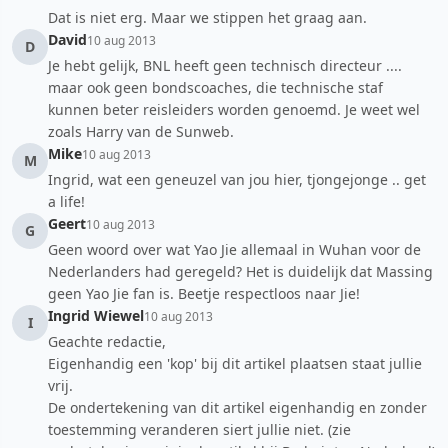
Dat is niet erg. Maar we stippen het graag aan.
David
10 aug 2013
D
Je hebt gelijk, BNL heeft geen technisch directeur ....
maar ook geen bondscoaches, die technische staf
kunnen beter reisleiders worden genoemd. Je weet wel
zoals Harry van de Sunweb.
Mike
10 aug 2013
M
Ingrid, wat een geneuzel van jou hier, tjongejonge .. get
a life!
Geert
10 aug 2013
G
Geen woord over wat Yao Jie allemaal in Wuhan voor de
Nederlanders had geregeld? Het is duidelijk dat Massing
geen Yao Jie fan is. Beetje respectloos naar Jie!
Ingrid Wiewel
10 aug 2013
I
Geachte redactie,
Eigenhandig een 'kop' bij dit artikel plaatsen staat jullie
vrij.
De ondertekening van dit artikel eigenhandig en zonder
toestemming veranderen siert jullie niet. (zie