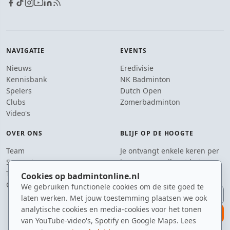
NAVIGATIE
EVENTS
Nieuws
Eredivisie
Kennisbank
NK Badminton
Spelers
Dutch Open
Clubs
Zomerbadminton
Video's
OVER ONS
BLIJF OP DE HOOGTE
Team
Je ontvangt enkele keren per
Supporters
jaar een e-mail met het
Tip de redactie
laatste badmintonnieuws.
Cookies op badmintonline.nl
Contact
We gebruiken functionele cookies om de site goed te
E-mailadres
laten werken. Met jouw toestemming plaatsen we ook
analytische cookies en media-cookies voor het tonen
aanmelden
van YouTube-video's, Spotify en Google Maps. Lees