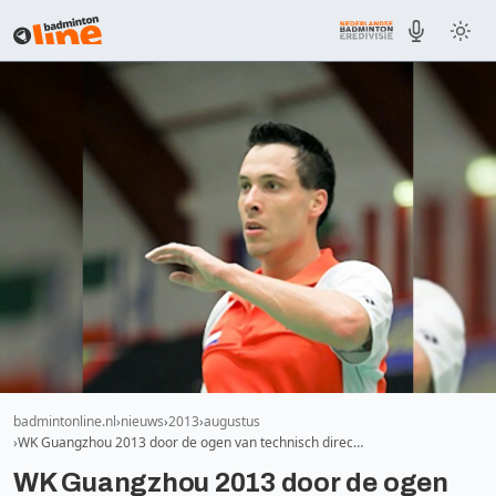
badmintonline.nl
nieuws
2013
augustus
WK Guangzhou 2013 door de ogen van technisch direc…
WK Guangzhou 2013 door de ogen