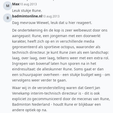
Max
10 aug 2013
M
Leuk stukje Rune.
badmintonline.nl
10 aug 2013
B
Dag mevrouw Wiewel, leuk dat u hier reageert.
De ondertekening én de kop is zeer welbewust door ons
aangepast: Rune, een jongeman met een doorwerkt
karakter, heeft zich op en in verschillende media
gepresenteerd als sportieve octopus, waaronder als
technisch directeur. Je kunt Rune zien als een landschap:
laag, over laag, over laag, telkens weer met een extra rol.
Ingrepen van bovenaf laten hun sporen na in het
eindresultaat: de alleskunner Rune. Soms gaat er dan
een schuurpapier overheen - een stukje budget weg - om
vervolgens weer verder te gaan.
Waar wij in de veronderstelling waren dat Geert Jan
Venekamp interim-technisch directeur is - dit is ook
expliciet zo gecommuniceerd door de mecenas van Rune,
Badminton Nederland - houdt Rune er blijkbaar een
andere optiek op na.