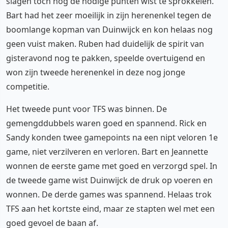
slagen toch nog de nodige punten wist te sprokkelen.
Bart had het zeer moeilijk in zijn herenenkel tegen de
boomlange kopman van Duinwijck en kon helaas nog
geen vuist maken. Ruben had duidelijk de spirit van
gisteravond nog te pakken, speelde overtuigend en
won zijn tweede herenenkel in deze nog jonge
competitie.
Het tweede punt voor TFS was binnen. De
gemengddubbels waren goed en spannend. Rick en
Sandy konden twee gamepoints na een nipt veloren 1e
game, niet verzilveren en verloren. Bart en Jeannette
wonnen de eerste game met goed en verzorgd spel. In
de tweede game wist Duinwijck de druk op voeren en
wonnen. De derde games was spannend. Helaas trok
TFS aan het kortste eind, maar ze stapten wel met een
goed gevoel de baan af.