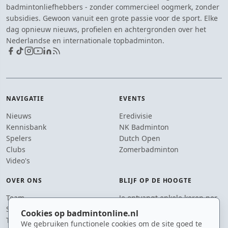
badmintonliefhebbers - zonder commercieel oogmerk, zonder
subsidies. Gewoon vanuit een grote passie voor de sport. Elke
dag opnieuw nieuws, profielen en achtergronden over het
Nederlandse en internationale topbadminton.
NAVIGATIE
EVENTS
Nieuws
Eredivisie
Kennisbank
NK Badminton
Spelers
Dutch Open
Clubs
Zomerbadminton
Video's
OVER ONS
BLIJF OP DE HOOGTE
Team
Je ontvangt enkele keren per
Supporters
jaar een e-mail met het
Cookies op badmintonline.nl
Tip de redactie
laatste badmintonnieuws.
We gebruiken functionele cookies om de site goed te