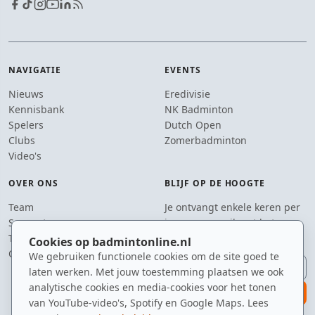
NAVIGATIE
EVENTS
Nieuws
Eredivisie
Kennisbank
NK Badminton
Spelers
Dutch Open
Clubs
Zomerbadminton
Video's
OVER ONS
BLIJF OP DE HOOGTE
Team
Je ontvangt enkele keren per
Supporters
jaar een e-mail met het
Tip de redactie
laatste badmintonnieuws.
Cookies op badmintonline.nl
Contact
We gebruiken functionele cookies om de site goed te
E-mailadres
laten werken. Met jouw toestemming plaatsen we ook
analytische cookies en media-cookies voor het tonen
aanmelden
van YouTube-video's, Spotify en Google Maps. Lees