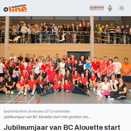
badmintonline.nl
nieuws
2013
november
Jubileumjaar van BC Alouette start met grootse reü…
Jubileumjaar van BC Alouette start