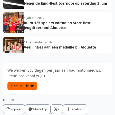
Negende Eind-Best toernooi op zaterdag 3 juni
8 januari 2017
Ruim 125 spelers voltooien Start-Best
jeugdtoernooi Alouette
11 september 2016
Veel lintjes aan één medaille bij Alouette
We werken 365 dagen per jaar aan badmintonnieuws.
Steun ons vanaf €0,01.
Ik steun jullie!
DELEN
Kopieer
WhatsApp
X
Facebook