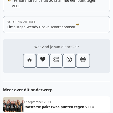
TFS Barendrecht sluit 2013 af met een punt tegen
VELO
VOLGEND ARTIKEL
Limburgse Wendy Hoeve scoort sponsor
Wat vind je van dit artikel?
🔥
❤️
👏
😮
😂
Meer over dit onderwerp
17 september 2023
Roosterse pakt twee punten tegen VELO