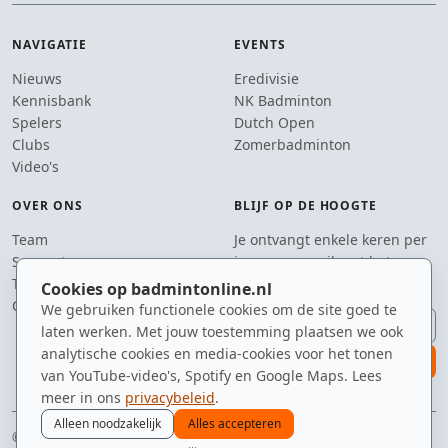
NAVIGATIE
EVENTS
Nieuws
Eredivisie
Kennisbank
NK Badminton
Spelers
Dutch Open
Clubs
Zomerbadminton
Video's
OVER ONS
BLIJF OP DE HOOGTE
Team
Je ontvangt enkele keren per
Supporters
jaar een e-mail met het
Tip de redactie
laatste badmintonnieuws.
Cookies op badmintonline.nl
Contact
We gebruiken functionele cookies om de site goed te
E-mailadres
laten werken. Met jouw toestemming plaatsen we ook
analytische cookies en media-cookies voor het tonen
aanmelden
van YouTube-video's, Spotify en Google Maps. Lees
meer in ons
privacybeleid
.
Alleen noodzakelijk
Alles accepteren
© 2010–2026 badmintonline.nl · gebrouwen in Brabant, geserveerd op het