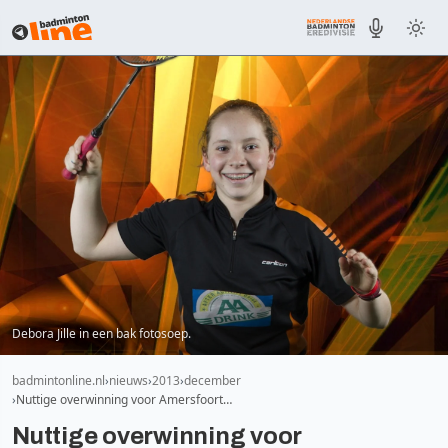
Debora Jille in een bak fotosoep.
badmintonline.nl
nieuws
2013
december
Nuttige overwinning voor Amersfoort…
Nuttige overwinning voor