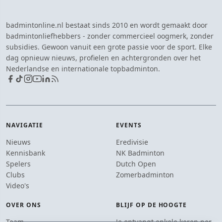
badmintonline.nl bestaat sinds 2010 en wordt gemaakt door
badmintonliefhebbers - zonder commercieel oogmerk, zonder
subsidies. Gewoon vanuit een grote passie voor de sport. Elke
dag opnieuw nieuws, profielen en achtergronden over het
Nederlandse en internationale topbadminton.
NAVIGATIE
EVENTS
Nieuws
Eredivisie
Kennisbank
NK Badminton
Spelers
Dutch Open
Clubs
Zomerbadminton
Video's
OVER ONS
BLIJF OP DE HOOGTE
Team
Je ontvangt enkele keren per