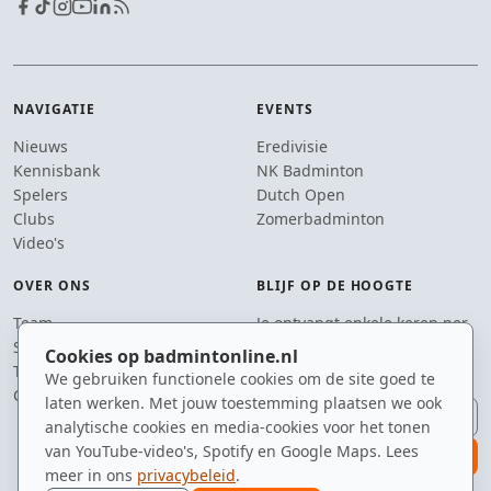
NAVIGATIE
EVENTS
Nieuws
Eredivisie
Kennisbank
NK Badminton
Spelers
Dutch Open
Clubs
Zomerbadminton
Video's
OVER ONS
BLIJF OP DE HOOGTE
Team
Je ontvangt enkele keren per
Supporters
jaar een e-mail met het
Cookies op badmintonline.nl
Tip de redactie
laatste badmintonnieuws.
We gebruiken functionele cookies om de site goed te
Contact
laten werken. Met jouw toestemming plaatsen we ook
E-mailadres
analytische cookies en media-cookies voor het tonen
van YouTube-video's, Spotify en Google Maps. Lees
aanmelden
meer in ons
privacybeleid
.