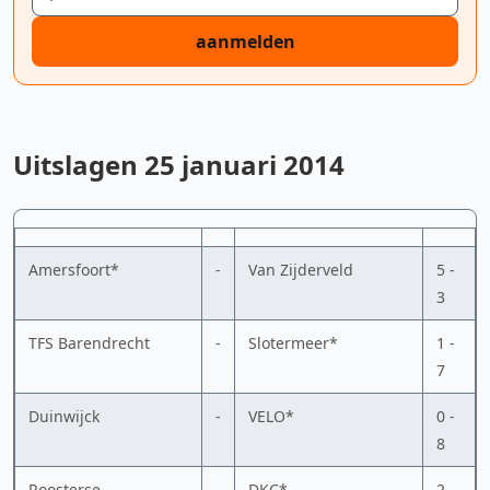
aanmelden
Uitslagen 25 januari 2014
Amersfoort*
-
Van Zijderveld
5 -
3
TFS Barendrecht
-
Slotermeer*
1 -
7
Duinwijck
-
VELO*
0 -
8
Roosterse
-
DKC*
2 -