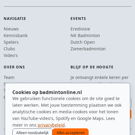
NAVIGATIE
EVENTS
Nieuws
Eredivisie
Kennisbank
NK Badminton
Spelers
Dutch Open
Clubs
Zomerbadminton
Video's
OVER ONS
BLIJF OP DE HOOGTE
Team
Je ontvangt enkele keren per
Supporters
jaar een e-mail met het
Tip de redactie
laatste badmintonnieuws.
Cookies op badmintonline.nl
Contact
We gebruiken functionele cookies om de site goed te
E-mailadres
laten werken. Met jouw toestemming plaatsen we ook
analytische cookies en media-cookies voor het tonen
aanmelden
van YouTube-video's, Spotify en Google Maps. Lees
meer in ons
privacybeleid
.
Alleen noodzakelijk
Alles accepteren