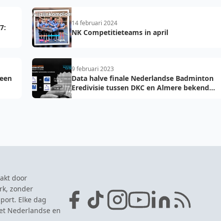
14 februari 2024
7:
NK Competitieteams in april
9 februari 2023
 een
Data halve finale Nederlandse Badminton
Eredivisie tussen DKC en Almere bekend
gemaakt
akt door
rk, zonder
port. Elke dag
het Nederlandse en