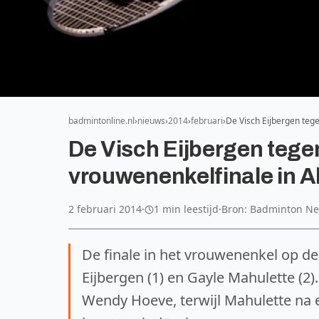
badmintonline.nl
nieuws
2014
februari
De Visch Eijbergen teg
De Visch Eijbergen tege
vrouwenenkelfinale in A
2 februari 2014
·
1 min leestijd
·
Bron: Badminton Ne
De finale in het vrouwenenkel op de
Eijbergen (1) en Gayle Mahulette (2
Wendy Hoeve, terwijl Mahulette na e