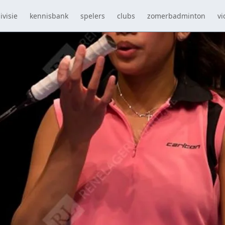
ivisie
kennisbank
spelers
clubs
zomerbadminton
vi