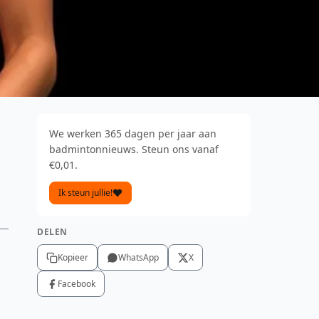
We werken 365 dagen per jaar aan
badmintonnieuws. Steun ons vanaf
€0,01.
Ik steun jullie!
DELEN
Kopieer
WhatsApp
X
Facebook