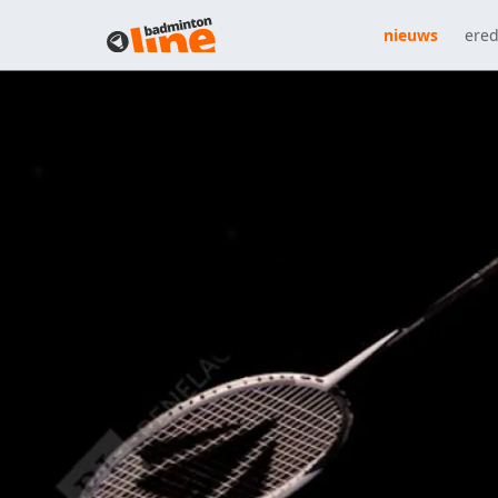
nieuws
ered