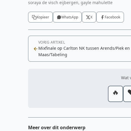
soraya de visch eijbergen, gayle mahulette
Kopieer
WhatsApp
X
Facebook
VORIG ARTIKEL
Mixfinale op Carlton NK tussen Arends/Piek en
Maas/Tabeling
Wat v
🔥
❤
Meer over dit onderwerp