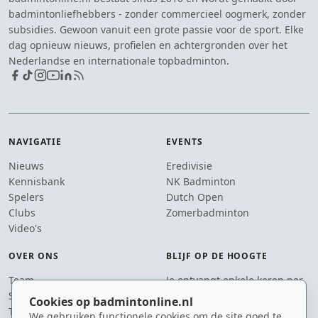
badmintonliefhebbers - zonder commercieel oogmerk, zonder
subsidies. Gewoon vanuit een grote passie voor de sport. Elke
dag opnieuw nieuws, profielen en achtergronden over het
Nederlandse en internationale topbadminton.
NAVIGATIE
EVENTS
Nieuws
Eredivisie
Kennisbank
NK Badminton
Spelers
Dutch Open
Clubs
Zomerbadminton
Video's
OVER ONS
BLIJF OP DE HOOGTE
Team
Je ontvangt enkele keren per
Supporters
jaar een e-mail met het
Cookies op badmintonline.nl
Tip de redactie
laatste badmintonnieuws.
We gebruiken functionele cookies om de site goed te