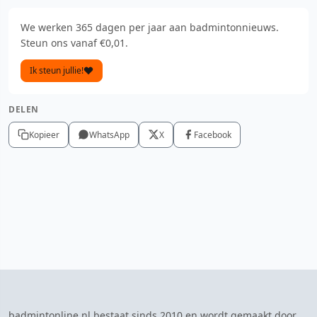
We werken 365 dagen per jaar aan badmintonnieuws.
Steun ons vanaf €0,01.
Ik steun jullie!
DELEN
Kopieer
WhatsApp
X
Facebook
badmintonline.nl bestaat sinds 2010 en wordt gemaakt door