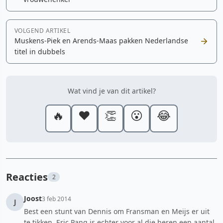
VOLGEND ARTIKEL
Muskens-Piek en Arends-Maas pakken Nederlandse
titel in dubbels
Wat vind je van dit artikel?
🔥
❤️
👏
😮
😂
Reacties
2
Joost
3 feb 2014
J
Best een stunt van Dennis om Fransman en Meijs er uit
te tikken. Eric Pang is echter voor al die heren een aantal