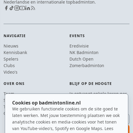
Nederlandse en internationale topbadminton.
NAVIGATIE
EVENTS
Nieuws
Eredivisie
Kennisbank
NK Badminton
Spelers
Dutch Open
Clubs
Zomerbadminton
Video's
OVER ONS
BLIJF OP DE HOOGTE
Team
Je ontvangt enkele keren per
Supporters
jaar een e-mail met het
Cookies op badmintonline.nl
Tip de redactie
laatste badmintonnieuws.
We gebruiken functionele cookies om de site goed te
Contact
laten werken. Met jouw toestemming plaatsen we ook
E-mailadres
analytische cookies en media-cookies voor het tonen
van YouTube-video's, Spotify en Google Maps. Lees
aanmelden