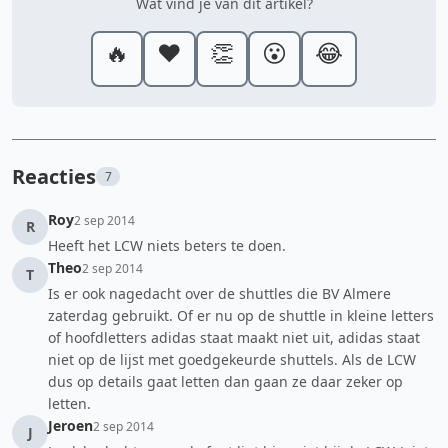
Wat vind je van dit artikel?
🔥
❤️
👏
😮
😂
Reacties
7
Roy
2 sep 2014
R
Heeft het LCW niets beters te doen.
Theo
2 sep 2014
T
Is er ook nagedacht over de shuttles die BV Almere
zaterdag gebruikt. Of er nu op de shuttle in kleine letters
of hoofdletters adidas staat maakt niet uit, adidas staat
niet op de lijst met goedgekeurde shuttels. Als de LCW
dus op details gaat letten dan gaan ze daar zeker op
letten.
Jeroen
2 sep 2014
J