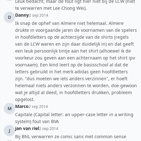
Leuk bedacht, maar de fout ligt hier niet bij de LCW (niet
te verwarren met Lee Chong Wei).
Danny
2 sep 2014
D
Ik snap de ophef van Almere niet helemaal. Almere
drukte in voorgaande jaren de voornamen van de spelers
in hoofdletters op de achterzijde van de shirts (regels
van de LCW waren en zijn daar duidelijk in) en dat geeft
een leuk persoonlijk tintje aan het shirt (alhoewel ik de
voorkeur zou geven aan een achternaam op het shirt ipv
voornaam). Een kind leert op de basisschool al dat de
letters gebruikt in het merk adidas geen hoofdletters
zijn. "dus moeten we iets anders verzinnen", er hoeft
helemaal niets anders verzonnen te worden, doe gewoon
wat je altijd al deed, in hoofdletters drukken, probleem
opgelost.
Marco
2 sep 2014
M
Capitale (Capital letter: an upper-case letter in a writing
system) fout van BVA
jan van riel
2 sep 2014
J
Bij BNL verwarren ze comic sans met common sense