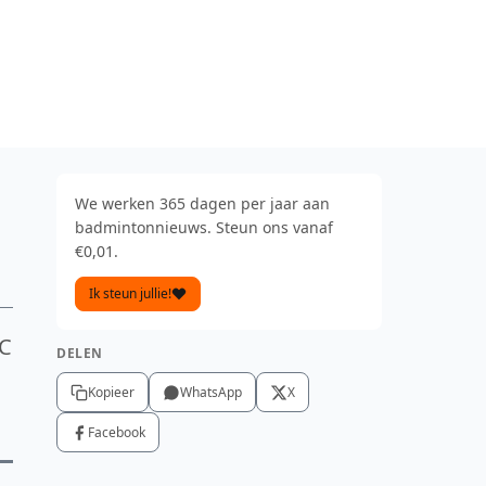
We werken 365 dagen per jaar aan
badmintonnieuws. Steun ons vanaf
€0,01.
Ik steun jullie!
KC
DELEN
Kopieer
WhatsApp
X
Facebook