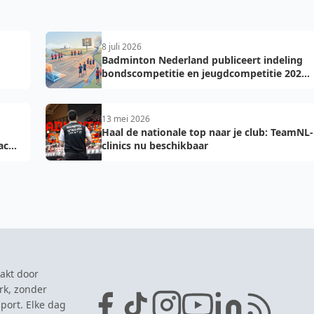
8 juli 2026
Badminton Nederland publiceert indeling
bondscompetitie en jeugdcompetitie 2026-
2027: voorkom fouten bij teamopgave
13 mei 2026
Haal de nationale top naar je club: TeamNL-
acht
clinics nu beschikbaar
akt door
rk, zonder
port. Elke dag