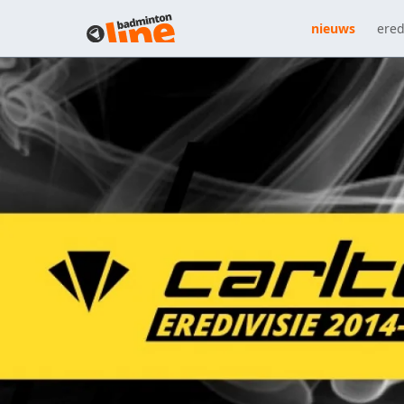
nieuws
ered