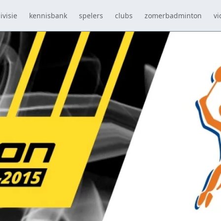
ivisie
kennisbank
spelers
clubs
zomerbadminton
vi