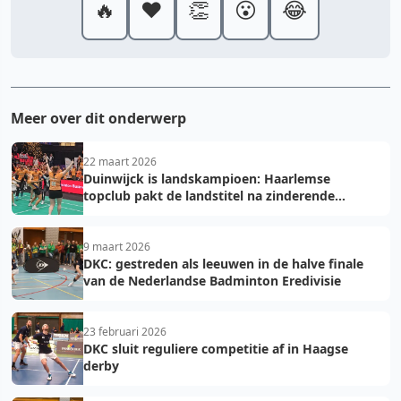
🔥
❤️
👏
😮
😂
Meer over dit onderwerp
22 maart 2026
Duinwijck is landskampioen: Haarlemse
topclub pakt de landstitel na zinderende
golden game!
9 maart 2026
DKC: gestreden als leeuwen in de halve finale
van de Nederlandse Badminton Eredivisie
23 februari 2026
DKC sluit reguliere competitie af in Haagse
derby