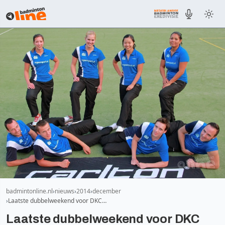
badmintonline.nl
nieuws
2014
december
Laatste dubbelweekend voor DKC…
Laatste dubbelweekend voor DKC