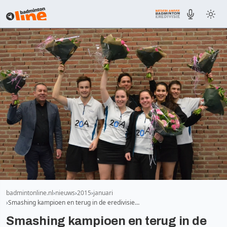
badmintonline.nl
nieuws
2015
januari
Smashing kampioen en terug in de eredivisie…
Smashing kampioen en terug in de