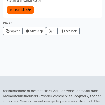
Steun ons vanaf €0,01.
Ik steun jullie!
DELEN
Kopieer
WhatsApp
X
Facebook
badmintonline.nl bestaat sinds 2010 en wordt gemaakt door
badmintonliefhebbers - zonder commercieel oogmerk, zonder
subsidies. Gewoon vanuit een grote passie voor de sport. Elke