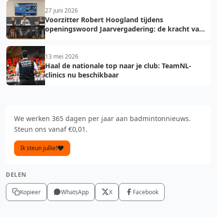
27 juni 2026
Voorzitter Robert Hoogland tijdens
openingswoord Jaarvergadering: de kracht van
vooruit
13 mei 2026
Haal de nationale top naar je club: TeamNL-
clinics nu beschikbaar
We werken 365 dagen per jaar aan badmintonnieuws.
Steun ons vanaf €0,01.
Ik steun jullie!
DELEN
Kopieer
WhatsApp
X
Facebook