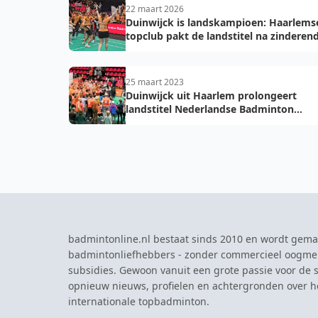
22 maart 2026
Duinwijck is landskampioen: Haarlems
topclub pakt de landstitel na zinderen
golden game!
25 maart 2023
Duinwijck uit Haarlem prolongeert
landstitel Nederlandse Badminton
Eredivisie tijdens finale in Maaspoort 
Bosch
badmintonline.nl bestaat sinds 2010 en wordt gema
badmintonliefhebbers - zonder commercieel oogme
subsidies. Gewoon vanuit een grote passie voor de s
opnieuw nieuws, profielen en achtergronden over 
internationale topbadminton.