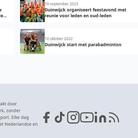
19 september 2023
e
Duinwijck organiseert feestavond met
de
reunie voor leden en oud-leden
10 oktober 2022
Duinwijck start met parabadminton
Den
akt door
rk, zonder
port. Elke dag
het Nederlandse en