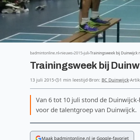
badmintonline.nl
nieuws
2015
juli
Trainingsweek bij Duinwijck
Trainingsweek bij Duinw
13 juli 2015
·
1 min leestijd
·
Bron:
BC Duinwijck
·
Arti
Van 6 tot 10 juli stond de Duinwijck
voor de talentgroep van Duinwijck.
Maak badmintonline.nl je Google-favoriet