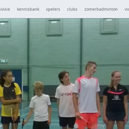
ivisie
kennisbank
spelers
clubs
zomerbadminton
vi