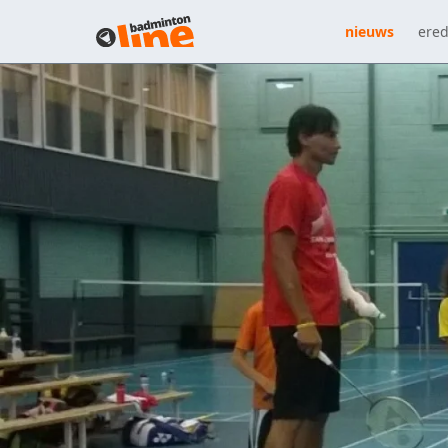
nieuws
ered