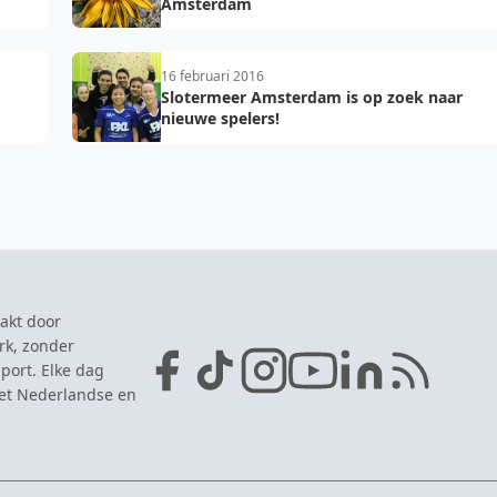
Amsterdam
16 februari 2016
Slotermeer Amsterdam is op zoek naar
nieuwe spelers!
akt door
rk, zonder
port. Elke dag
het Nederlandse en