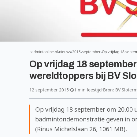
badmintonline.nl
nieuws
2015
september
Op vrijdag 18 septe
Op vrijdag 18 september
wereldtoppers bij BV Sl
12 september 2015
·
1 min leestijd
·
Bron: BV Sloter
Op vrijdag 18 september om 20.00 
badmintondemonstratie geven in on
(Rinus Michelslaan 26, 1061 MB).