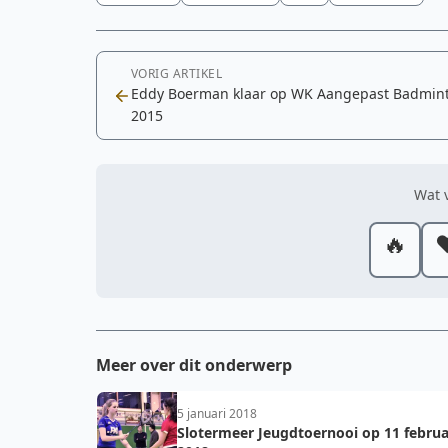
VORIG ARTIKEL
Eddy Boerman klaar op WK Aangepast Badmin
2015
Wat v
🔥
❤
Meer over dit onderwerp
5 januari 2018
Slotermeer Jeugdtoernooi op 11 februa